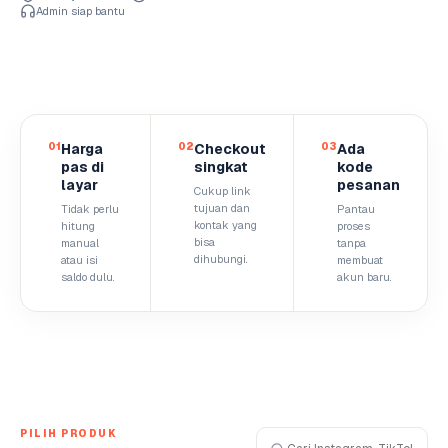
Admin siap bantu
01
Harga
02
Checkout
03
Ada
pas di
singkat
kode
layar
pesanan
Cukup link
tujuan dan
Tidak perlu
Pantau
kontak yang
hitung
proses
bisa
manual
tanpa
dihubungi.
atau isi
membuat
saldo dulu.
akun baru.
PILIH PRODUK