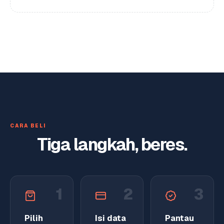
CARA BELI
Tiga langkah, beres.
1
2
3
Pilih
Isi data
Pantau