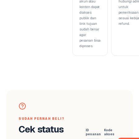
akun atau
hubungi adm
konten dapat
untuk
diakses
pemeriksaan
publik dan
sesuai kebij
link tujuan
refund.
sudah benar
agar
pesanan bisa
diproses.
SUDAH PERNAH BELI?
Cek status
ID
Kode
pesanan
akses