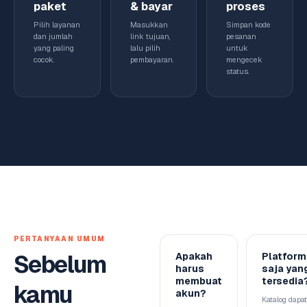
paket
& bayar
proses
Pilih layanan
Masukkan
Simpan kode
dan jumlah
link tujuan,
pesanan
yang paling
lalu pilih
untuk
cocok.
pembayaran.
mengecek
status.
PERTANYAAN UMUM
Sebelum
Apakah
Platform
harus
saja yan
membuat
tersedia
kamu
akun?
Katalog dapat