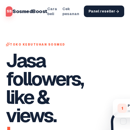
Cara
Cek
SosmedBoost
SB
Panel reseller
beli
pesanan
TOKO KEBUTUHAN SOSMED
Jasa
followers,
like &
views.
P
1
I