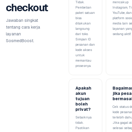
Tidak.
mencakup
checkout
Pembelian
Instagram, Ti
paket satuan
YouTube, dan
bisa
platform sosi
Jawaban singkat
dilakukan
media lain s
tentang cara kerja
langsung
layanan yan
layanan
dari toko.
sedang aktif.
Simpan ID
SosmedBoost.
pesanan dan
kode akses
untuk
memantau
prosesnya.
Apakah
Bagaima
akun
jika pes
tujuan
bermasa
boleh
Cek status 
privat?
kode pesana
Sebaiknya
terlebih dahu
tidak.
Jika gagal a
Pastikan
selesai sebag